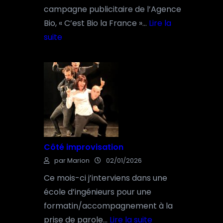
campagne publicitaire de l’Agence
Bio, « C’est Bio la France »…
Lire la
suite
:
C
ô
t
é
P
u
Côté improvisation
b
par Marion
02/01/2026
Ce mois-ci j’interviens dans une
école d’ingénieurs pour une
formatin/accompagnement à la
prise de parole…
Lire la suite