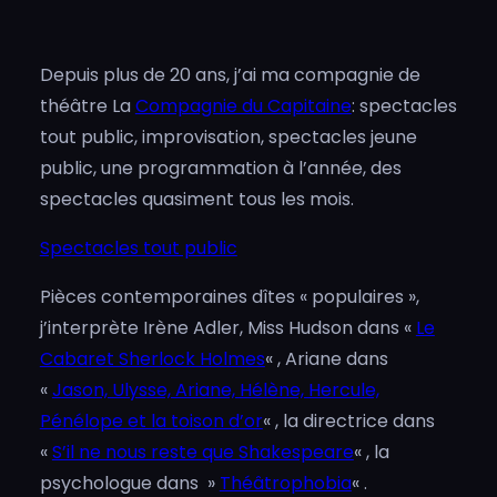
Depuis plus de 20 ans, j’ai ma compagnie de
théâtre La
Compagnie du Capitaine
: spectacles
tout public, improvisation, spectacles jeune
public, une programmation à l’année, des
spectacles quasiment tous les mois.
Spectacles tout public
Pièces contemporaines dîtes « populaires »,
j’interprète Irène Adler, Miss Hudson dans «
Le
Cabaret Sherlock Holmes
« , Ariane dans
«
Jason, Ulysse, Ariane, Hélène, Hercule,
Pénélope et la toison d’or
« , la directrice dans
«
S’il ne nous reste que Shakespeare
« , la
psychologue dans »
Théâtrophobia
« .