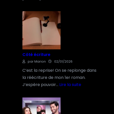
:
C
ô
t
é
i
m
Côté écriture
p
par Marion
02/01/2026
r
o
C’est la reprise! On se replonge dans
v
la réécriture de mon 1er roman.
i
J’espère pouvoir…
Lire la suite
s
:
a
C
t
ô
i
t