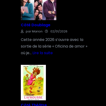
o
é
n
é
c
Côté Doublage
r
par Marion
02/01/2026
i
t
Cette année 2026 s’ouvre avec la
u
sortie de la série « Oficina de amor »
r
où je…
Lire la suite
e
:
C
ô
t
é
D
o
Côté Théâtre
u