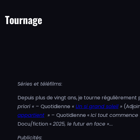
Tournage
Séries et téléfilms
:
Depuis plus de vingt ans, je tourne régulièrement 
priori « –
Quotidienne
«
Un si grand soleil
»
(Adjoi
appartient
» –
Quotidienne «
Ici tout commence 
Docu/fiction «
2025, le futur en face »
….
Publicités: