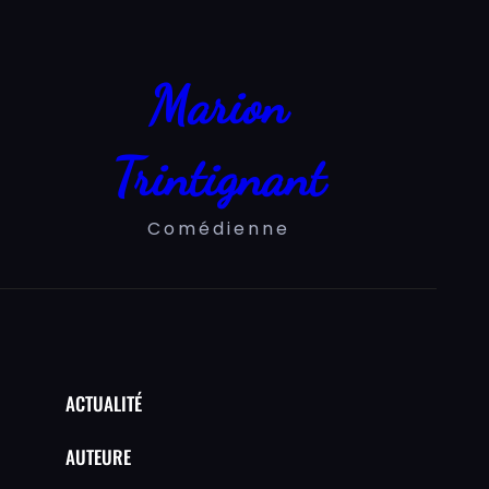
Aller
au
contenu
Marion
Trintignant
Comédienne
ACTUALITÉ
AUTEURE