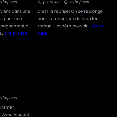
02/01/2026
par Marion
02/01/2026
rviens dans une
C’est la reprise! On se replonge
rs pour une
dans la réécriture de mon 1er
mpagnement à
roman. J’espère pouvoir…
Lire la
le…
Lire la suite
suite
:
:
C
C
ô
ô
t
t
é
é
i
é
m
c
p
r
02/01/2026
r
i
o
t
alisme*
v
u
r Avec Vincent