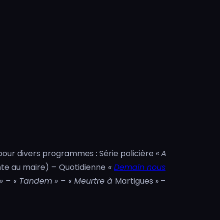
pour divers programmes : Série policière «
A
nte au maire)
–
Quotidienne
«
Demain nous
» – « Tandem » – « Meurtre à
Martigues » –