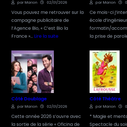
par Marion
02/01/2026
par Marion
Vous pouvez me retrouver sur la
Ce mois-ci j’inte
campagne publicitaire de
école d’ingénieu
l’Agence Bio, « C’est Bio la
formatin/acco
France »…
Lire la suite
la prise de paro
:
C
ô
t
é
P
u
Côté Doublage
Côté Théâtre
b
par Marion
02/01/2026
par Marion
Cette année 2026 s’ouvre avec
* Magie et ment
la sortie de la série « Oficina de
Spectacle du soi